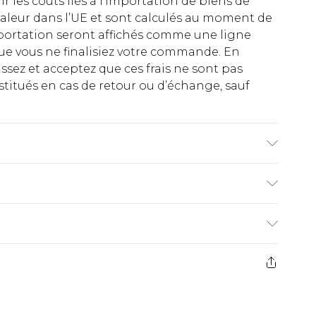
rir les coûts liés à l’importation de biens de
aleur dans l’UE et sont calculés au moment de
importation seront affichés comme une ligne
ue vous ne finalisiez votre commande. En
ez et acceptez que ces frais ne sont pas
titués en cas de retour ou d’échange, sauf
de, 18% Élasthanne/Spandex ; Matière
e à la main à l'eau froide uniquement, ne pas
 ne pas repasser, ne pas nettoyer à sec, rincer
€2.99
emettre en forme lorsque humide, retourner à
ge Le mannequin porte : Taille 10
ez de 21 jours à compter de la réception pour
€9.99
e avant 14h)
z un retour, la somme de 5.99€ vous sera
€2.99