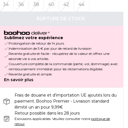
34
36
38
40
42
44
RUPTURE DE STOCK
Sublimez votre expérience
Prolongation de retour de 14 jours
Indemnisation de 5 € par jour de retard de livraison
Revente gratuite et facile - récupérez de la valeur et offrez une
seconde vie à vos articles.
Couverture complète de la commande (perte, vol, dommage) avec
remboursement immédiat pour les réclamations éligibles
Revente gratuite et simple
En savoir plus
Frais de douane et d’importation UE ajoutés lors du
paiement. Boohoo Premier - Livraison standard
illimité un an pour 9,99€
Retour possible dans les 28 jours
Exclusions applicables.
Veuillez consulter notre
politique de
retour