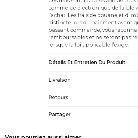
Ces frais sont facturés afin de couv
commerce électronique de faible v
l’achat. Les frais de douane et d’
distincte lors du paiement avant q
passant commande, vous reconnaiss
remboursables et ne seront pas res
lorsque la loi applicable l’exige.
Détails Et Entretien Du Produit
Matière principale 1 : 82% Polyami
Livraison
principale 2 : 100% Polyester Lavag
blanchir, ne pas sécher en machine,
Livraison standard France
Retours
abondamment après utilisation, r
Jusqu'à 7 jours ouvrables
l'envers et utiliser un filet de lava
Un problème survient ? Vous dispos
Partager
Livraison express France
nous retourner un article.
Jusqu'à 2 jours ouvrables (command
Veuillez noter que si vous effectue
Evri Parcel Shop
demandée.
Vous pourriez aussi aimer