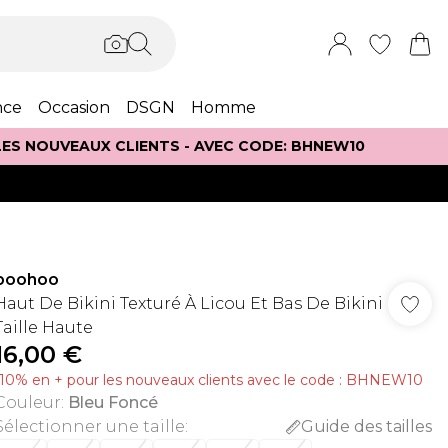
nce
Occasion
DSGN
Homme
 LES NOUVEAUX CLIENTS - AVEC CODE: BHNEW10
boohoo
Haut De Bikini Texturé À Licou Et Bas De Bikini
Taille Haute
16,00 €
-10% en + pour les nouveaux clients avec le code : BHNEW10
Couleur
:
Bleu Foncé
Sélectionner une taille
:
Guide des tailles