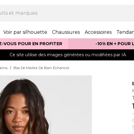
Voir par silhouette
Chaussures
Accessoires
Tenda
Z-VOUS POUR EN PROFITER
-10% EN + POUR
Ce site utilise des images générées ou modifiées par IA.
kinis
/
Bas De Maillot De Bain Échancré