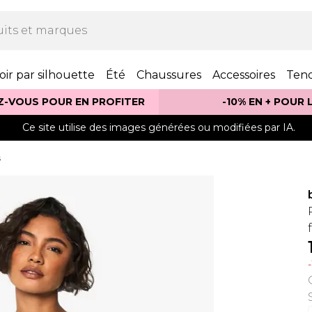
oir par silhouette
Été
Chaussures
Accessoires
Ten
Z-VOUS POUR EN PROFITER
-10% EN + POUR
Ce site utilise des images générées ou modifiées par IA.
s