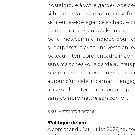
nostalgique à votre garde-robe dé
silhouette flatteuse avant de se f
se meut avec élégance à chaque pas
ou des brunchs du week-end, cette
ballerines, comme indiqué pour les s
superposez-la avec une veste en je
bateau intemporel encadre magnif
sans manches vous garde au frais 
prête aisément aux réunions de f
autour d'un café, incarnant l'eng
accessible et tendance pour la pe
sans compromettre son confort.
SKU:
HZZ23773-367-16
*
Politique de prix
À compter du 1er juillet 2026, tout