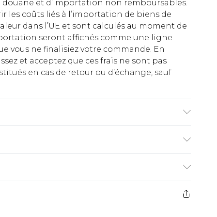
 de douane et d’importation non remboursables.
rir les coûts liés à l’importation de biens de
aleur dans l’UE et sont calculés au moment de
importation seront affichés comme une ligne
ue vous ne finalisiez votre commande. En
ez et acceptez que ces frais ne sont pas
titués en cas de retour ou d’échange, sauf
€2.99
ez de 21 jours à compter de la réception pour
€9.99
e avant 14h)
z un retour, la somme de 5.99€ vous sera