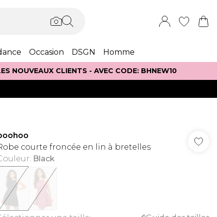
dance
Occasion
DSGN
Homme
 LES NOUVEAUX CLIENTS - AVEC CODE: BHNEW10
boohoo
Robe courte froncée en lin à bretelles
Couleur
:
Black