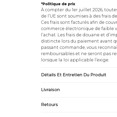
*
Politique de prix
À compter du 1er juillet 2026, tout
de l’UE sont soumises à des frais
Ces frais sont facturés afin de couv
commerce électronique de faible v
l’achat. Les frais de douane et d’
distincte lors du paiement avant q
passant commande, vous reconnaiss
remboursables et ne seront pas res
lorsque la loi applicable l’exige.
Détails Et Entretien Du Produit
100% COTTON, MODEL WEARS UK 
Livraison
Livraison standard France
Retours
Jusqu'à 7 jours ouvrables
Un problème survient ? Vous dispos