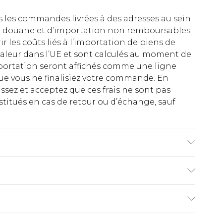
es les commandes livrées à des adresses au sein
 de douane et d’importation non remboursables.
rir les coûts liés à l’importation de biens de
aleur dans l’UE et sont calculés au moment de
importation seront affichés comme une ligne
ue vous ne finalisiez votre commande. En
ez et acceptez que ces frais ne sont pas
titués en cas de retour ou d’échange, sauf
SIZE 10, MACHINE WASHABLE
€2.99
ez de 21 jours à compter de la réception pour