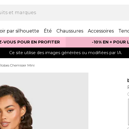
oir par silhouette
Été
Chaussures
Accessoires
Ten
Z-VOUS POUR EN PROFITER
-10% EN + POUR
Ce site utilise des images générées ou modifiées par IA.
Robes Chemisier Mini