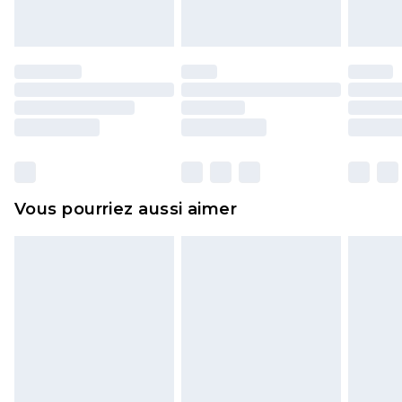
endommagé.
Les chaussures et/ou vêtements doivent être non
portés, non lavés et porter leurs étiquettes
d'origine. Les chaussures doivent également être
essayées en intérieur. Les articles pour la maison,
y compris le linge de lit, les matelas, les
surmatelas et les oreillers, doivent être inutilisés
et dans leur emballage d'origine non ouvert. Ceci
Vous pourriez aussi aimer
n'affecte pas vos droits statutaires.
Cliquez
ici
pour consulter l'intégralité de notre
politique de retour.