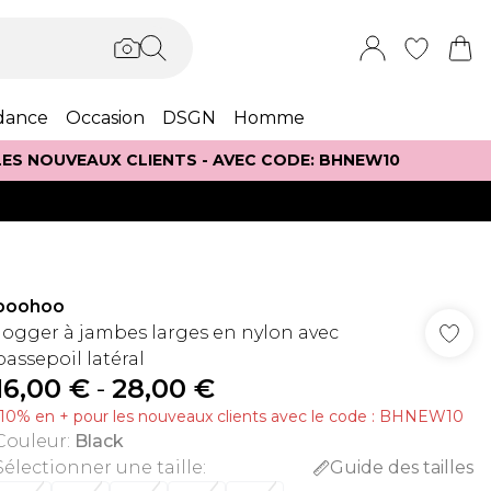
dance
Occasion
DSGN
Homme
 LES NOUVEAUX CLIENTS - AVEC CODE: BHNEW10
boohoo
Jogger à jambes larges en nylon avec
passepoil latéral
16,00 €
-
28,00 €
-10% en + pour les nouveaux clients avec le code : BHNEW10
Couleur
:
Black
Sélectionner une taille
:
Guide des tailles