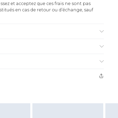
ez et acceptez que ces frais ne sont pas
titués en cas de retour ou d’échange, sauf
 wash. Model wears size 10.
€2.99
ez de 21 jours à compter de la réception pour
€9.99
e avant 14h)
z un retour, la somme de 5.99€ vous sera
€2.99
s pas rembourser les masques tendance, les
gs, les jouets pour adultes, les maillots de
e d'hygiène est endommagé ou endommagé.