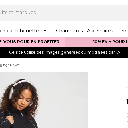
oir par silhouette
Été
Chaussures
Accessoires
Ten
Z-VOUS POUR EN PROFITER
-10% EN + POUR
Ce site utilise des images générées ou modifiées par IA.
gings Rayés