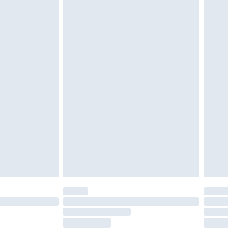
vent être non portés, non lavés et porter leurs
es doivent également être essayées en
n, y compris le linge de lit, les matelas, les
 être inutilisés et dans leur emballage d'origine
roits statutaires.
ité de notre politique de retour.