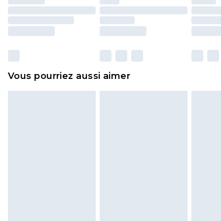
d'origine. Les chaussures doivent également être
essayées en intérieur. Les articles pour la maison,
y compris le linge de lit, les matelas, les
surmatelas et les oreillers, doivent être inutilisés
et dans leur emballage d'origine non ouvert. Ceci
Vous pourriez aussi aimer
n'affecte pas vos droits statutaires.
Cliquez
ici
pour consulter l'intégralité de notre
politique de retour.