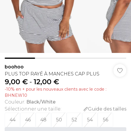
boohoo
PLUS TOP RAYÉ À MANCHES CAP PLUS
9,00 €
-
12,00 €
-10% en + pour les nouveaux clients avec le code :
BHNEW10
Couleur
:
Black/White
Sélectionner une taille
:
Guide des tailles
44
46
48
50
52
54
56