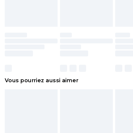
pour adultes, les maillots de bain ou la lingerie si
l'opercule d'hygiène est endommagé ou
endommagé.
Les chaussures et/ou vêtements doivent être non
portés, non lavés et porter leurs étiquettes
d'origine. Les chaussures doivent également être
essayées en intérieur. Les articles pour la maison,
y compris le linge de lit, les matelas, les
surmatelas et les oreillers, doivent être inutilisés
et dans leur emballage d'origine non ouvert. Ceci
Vous pourriez aussi aimer
n'affecte pas vos droits statutaires.
Cliquez
ici
pour consulter l'intégralité de notre
politique de retour.