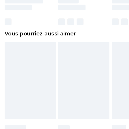
essayées en intérieur. Les articles pour la maison,
y compris le linge de lit, les matelas, les
surmatelas et les oreillers, doivent être inutilisés
et dans leur emballage d'origine non ouvert. Ceci
Vous pourriez aussi aimer
n'affecte pas vos droits statutaires.
Cliquez
ici
pour consulter l'intégralité de notre
politique de retour.