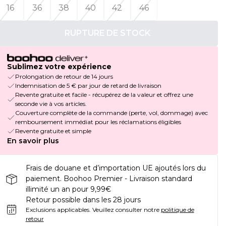
16
36
38
40
42
46
RUPTURE DE STOCK
Sublimez votre expérience
Prolongation de retour de 14 jours
Indemnisation de 5 € par jour de retard de livraison
Revente gratuite et facile - récupérez de la valeur et offrez une
seconde vie à vos articles.
Couverture complète de la commande (perte, vol, dommage) avec
remboursement immédiat pour les réclamations éligibles
Revente gratuite et simple
En savoir plus
Frais de douane et d’importation UE ajoutés lors du
paiement. Boohoo Premier - Livraison standard
illimité un an pour 9,99€
Retour possible dans les 28 jours
Exclusions applicables.
Veuillez consulter notre
politique de
retour