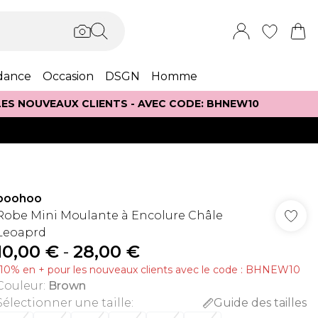
dance
Occasion
DSGN
Homme
 LES NOUVEAUX CLIENTS - AVEC CODE: BHNEW10
boohoo
Robe Mini Moulante à Encolure Châle
Leoaprd
10,00 €
-
28,00 €
-10% en + pour les nouveaux clients avec le code : BHNEW10
Couleur
:
Brown
Sélectionner une taille
:
Guide des tailles