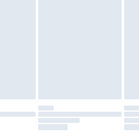
es doivent également être essayées en
n, y compris le linge de lit, les matelas, les
 être inutilisés et dans leur emballage d'origine
roits statutaires.
ité de notre politique de retour.