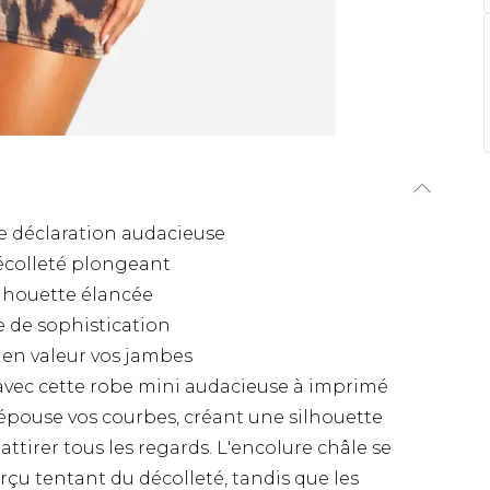
e déclaration audacieuse
décolleté plongeant
ilhouette élancée
 de sophistication
en valeur vos jambes
 avec cette robe mini audacieuse à imprimé
 épouse vos courbes, créant une silhouette
ttirer tous les regards. L'encolure châle se
çu tentant du décolleté, tandis que les