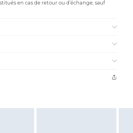
titués en cas de retour ou d’échange, sauf
NEQUIN PORTE UNE TAILLE UK 10, LAVABLE
€2.99
ez de 21 jours à compter de la réception pour
€9.99
e avant 14h)
z un retour, la somme de 5.99€ vous sera
€2.99
s pas rembourser les masques tendance, les
gs, les jouets pour adultes, les maillots de
e d'hygiène est endommagé ou endommagé.
vent être non portés, non lavés et porter leurs