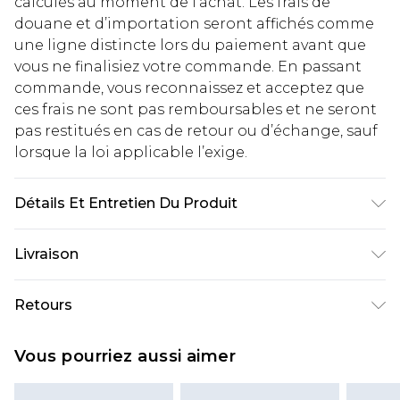
calculés au moment de l’achat. Les frais de
douane et d’importation seront affichés comme
une ligne distincte lors du paiement avant que
vous ne finalisiez votre commande. En passant
commande, vous reconnaissez et acceptez que
ces frais ne sont pas remboursables et ne seront
pas restitués en cas de retour ou d’échange, sauf
lorsque la loi applicable l’exige.
Détails Et Entretien Du Produit
Main: 100% Polyester Machine wash. Model wears
Livraison
size 10.
Livraison standard France
€2.99
Retours
Jusqu'à 7 jours ouvrables
Un problème survient ? Vous disposez de 21 jours
Livraison express France
€9.99
Vous pourriez aussi aimer
à compter de la réception pour nous retourner
Jusqu'à 2 jours ouvrables (commande avant
un article.
14h)