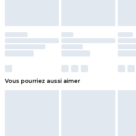
l'opercule d'hygiène est endommagé ou
endommagé.
Les chaussures et/ou vêtements doivent être non
portés, non lavés et porter leurs étiquettes
d'origine. Les chaussures doivent également être
essayées en intérieur. Les articles pour la maison,
y compris le linge de lit, les matelas, les
surmatelas et les oreillers, doivent être inutilisés
et dans leur emballage d'origine non ouvert. Ceci
Vous pourriez aussi aimer
n'affecte pas vos droits statutaires.
Cliquez
ici
pour consulter l'intégralité de notre
politique de retour.