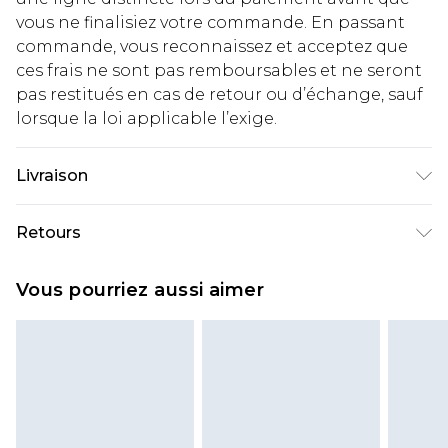
vous ne finalisiez votre commande. En passant
commande, vous reconnaissez et acceptez que
ces frais ne sont pas remboursables et ne seront
pas restitués en cas de retour ou d’échange, sauf
lorsque la loi applicable l’exige.
Livraison
Livraison standard France
€2.99
Retours
Jusqu'à 7 jours ouvrables
Un problème survient ? Vous disposez de 21 jours
Livraison express France
€9.99
Vous pourriez aussi aimer
à compter de la réception pour nous retourner
Jusqu'à 2 jours ouvrables (commande avant
un article.
14h)
Veuillez noter que si vous effectuez un retour, la
Evri Parcel Shop
€2.99
somme de 5.99€ vous sera demandée.
Jusqu'à 7 jours ouvrables
Veuillez noter que nous ne pouvons pas
rembourser les masques tendance, les