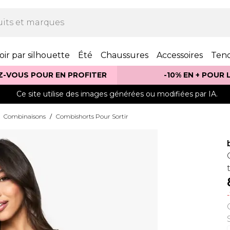
oir par silhouette
Été
Chaussures
Accessoires
Ten
Z-VOUS POUR EN PROFITER
-10% EN + POUR
Ce site utilise des images générées ou modifiées par IA.
Combinaisons
/
Combishorts Pour Sortir