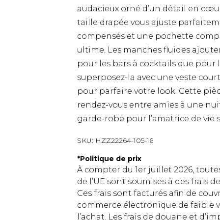
audacieux orné d’un détail en cœur
taille drapée vous ajuste parfaiteme
compensés et une pochette compac
ultime. Les manches fluides ajoute
pour les bars à cocktails que pour l
superposez-la avec une veste courte
pour parfaire votre look. Cette piè
rendez-vous entre amies à une nuit 
garde-robe pour l’amatrice de vie s
SKU:
HZZ22264-105-16
*
Politique de prix
À compter du 1er juillet 2026, tout
de l’UE sont soumises à des frais
Ces frais sont facturés afin de couv
commerce électronique de faible v
l’achat. Les frais de douane et d’