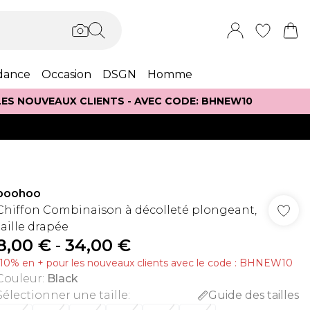
dance
Occasion
DSGN
Homme
 LES NOUVEAUX CLIENTS - AVEC CODE: BHNEW10
boohoo
Chiffon Combinaison à décolleté plongeant,
taille drapée
8,00 €
-
34,00 €
-10% en + pour les nouveaux clients avec le code : BHNEW10
Couleur
:
Black
Sélectionner une taille
:
Guide des tailles