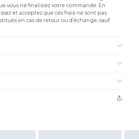
ue vous ne finalisiez votre commande. En
ez et acceptez que ces frais ne sont pas
titués en cas de retour ou d’échange, sauf
0
€2.99
ez de 21 jours à compter de la réception pour
€9.99
e avant 14h)
z un retour, la somme de 5.99€ vous sera
€2.99
s pas rembourser les masques tendance, les
gs, les jouets pour adultes, les maillots de