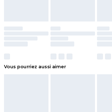
l'opercule d'hygiène est endommagé ou
endommagé.
Les chaussures et/ou vêtements doivent être non
portés, non lavés et porter leurs étiquettes
d'origine. Les chaussures doivent également être
essayées en intérieur. Les articles pour la maison,
y compris le linge de lit, les matelas, les
surmatelas et les oreillers, doivent être inutilisés
et dans leur emballage d'origine non ouvert. Ceci
Vous pourriez aussi aimer
n'affecte pas vos droits statutaires.
Cliquez
ici
pour consulter l'intégralité de notre
politique de retour.