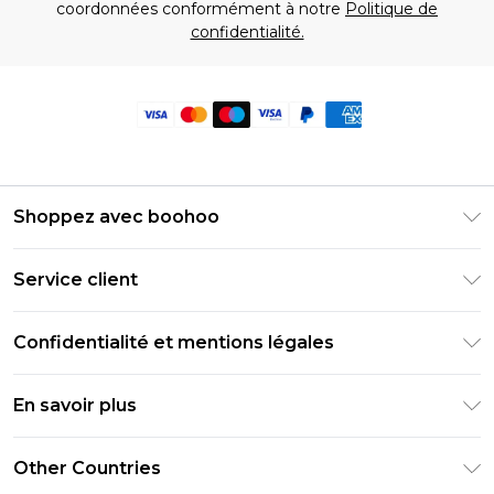
coordonnées conformément à notre
Politique de
confidentialité.
Shoppez avec boohoo
Livraison Club Premier
Service client
Guide des tailles
Retournez votre commande
PayPal
Confidentialité et mentions légales
Foire Aux Questions
Clearpay
Politique de confidentialité
Informations de livraison
En savoir plus
Klarna
Conditions générales
Informations sur les retours
Réduction étudiant - Student Beans
Carrières chez Boohoo
Conditions d'utilisation
Other Countries
Contactez-nous
Réduction étudiant - UNiDAYS
Déclaration sur l'esclavage moderne