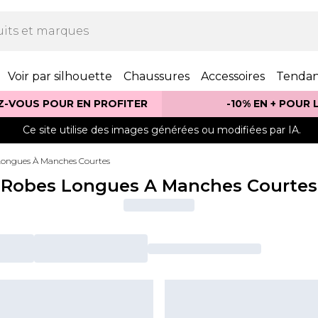
Voir par silhouette
Chaussures
Accessoires
Tenda
Z-VOUS POUR EN PROFITER
-10% EN + POUR
Ce site utilise des images générées ou modifiées par IA.
Longues À Manches Courtes
Robes Longues A Manches Courtes