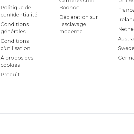
Carrières chez
United
Politique de
Boohoo
Franc
confidentialité
Déclaration sur
Irelan
Conditions
l'esclavage
Nethe
générales
moderne
Austra
Conditions
d'utilisation
Swed
À propos des
Germ
cookies
Produit