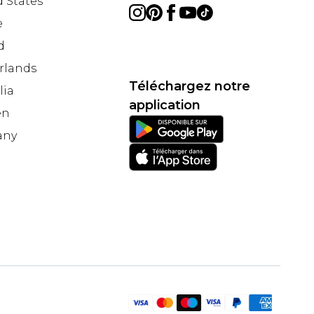
 States
e
d
rlands
Téléchargez notre
lia
application
en
any