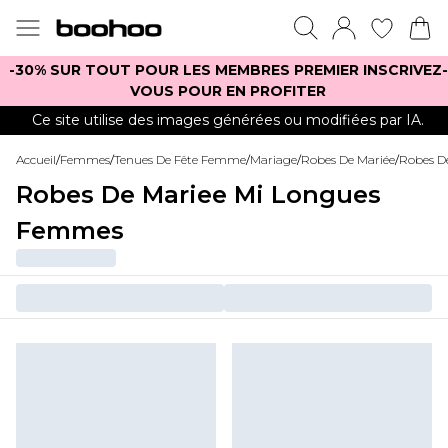
-30% SUR TOUT POUR LES MEMBRES PREMIER INSCRIVEZ-
VOUS POUR EN PROFITER
Ce site utilise des images générées ou modifiées par IA.
Accueil
/
Femmes
/
Tenues De Fête Femme
/
Mariage
/
Robes De Mariée
/
Robes D
Robes De Mariee Mi Longues
Femmes