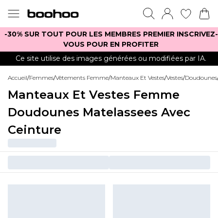
-30% SUR TOUT POUR LES MEMBRES PREMIER INSCRIVEZ-
VOUS POUR EN PROFITER
Ce site utilise des images générées ou modifiées par IA.
Accueil
/
Femmes
/
Vêtements Femme
/
Manteaux Et Vestes
/
Vestes
/
Doudounes
Manteaux Et Vestes Femme
Doudounes Matelassees Avec
Ceinture