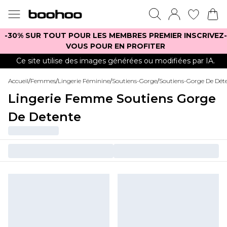
-30% SUR TOUT POUR LES MEMBRES PREMIER INSCRIVEZ-
VOUS POUR EN PROFITER
Ce site utilise des images générées ou modifiées par IA.
Accueil
/
Femmes
/
Lingerie Féminine
/
Soutiens-Gorge
/
Soutiens-Gorge De Dét
Lingerie Femme Soutiens Gorge
De Detente