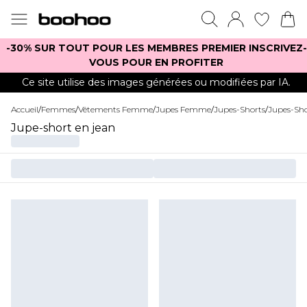
-30% SUR TOUT POUR LES MEMBRES PREMIER INSCRIVEZ-
VOUS POUR EN PROFITER
Ce site utilise des images générées ou modifiées par IA.
Accueil
/
Femmes
/
Vêtements Femme
/
Jupes Femme
/
Jupes-Shorts
/
Jupes-Sho
Jupe-short en jean