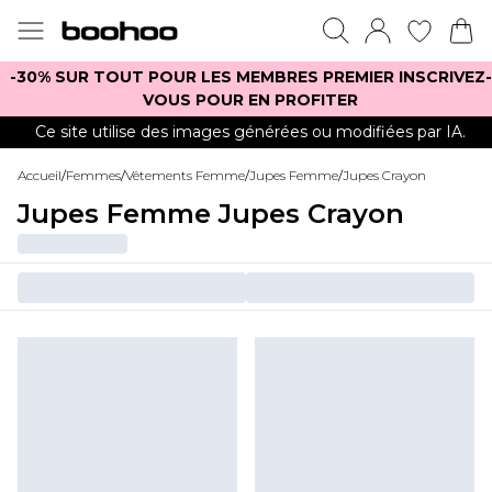
-30% SUR TOUT POUR LES MEMBRES PREMIER INSCRIVEZ-
VOUS POUR EN PROFITER
Ce site utilise des images générées ou modifiées par IA.
Accueil
/
Femmes
/
Vêtements Femme
/
Jupes Femme
/
Jupes Crayon
Jupes Femme Jupes Crayon