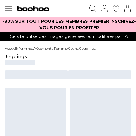
-30% SUR TOUT POUR LES MEMBRES PREMIER INSCRIVEZ-
VOUS POUR EN PROFITER
Ce site utilise des images générées ou modifiées par IA.
Accueil
/
Femmes
/
Vêtements Femme
/
Jeans
/
Jeggings
Jeggings