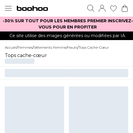
-30% SUR TOUT POUR LES MEMBRES PREMIER INSCRIVEZ-
VOUS POUR EN PROFITER
Ce site utilise des images générées ou modifiées par IA.
Accueil
/
Femmes
/
Vêtements Femme
/
Hauts
/
Tops Cache-Cœur
Tops cache-cœur