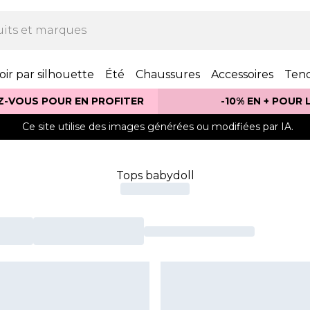
oir par silhouette
Été
Chaussures
Accessoires
Ten
Z-VOUS POUR EN PROFITER
-10% EN + POUR
Ce site utilise des images générées ou modifiées par IA.
Tops babydoll