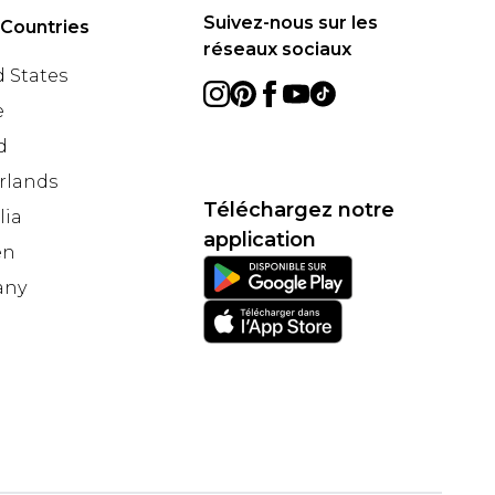
Suivez-nous sur les
 Countries
réseaux sociaux
 States
e
d
rlands
Téléchargez notre
lia
application
en
any