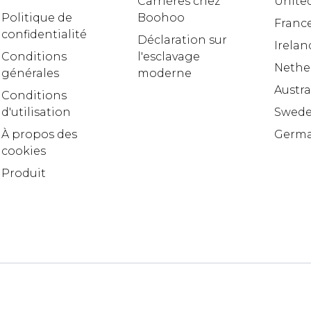
Carrières chez
United
Politique de
Boohoo
Franc
confidentialité
Déclaration sur
Irelan
Conditions
l'esclavage
Nethe
générales
moderne
Austra
Conditions
d'utilisation
Swed
À propos des
Germ
cookies
Produit