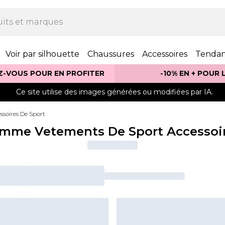
Voir par silhouette
Chaussures
Accessoires
Tenda
Z-VOUS POUR EN PROFITER
-10% EN + POUR
Ce site utilise des images générées ou modifiées par IA.
ssoires De Sport
mme Vetements De Sport Accessoi