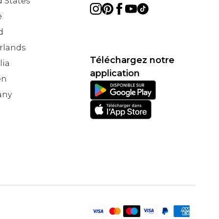
 States
e
d
rlands
Téléchargez notre
lia
application
en
any