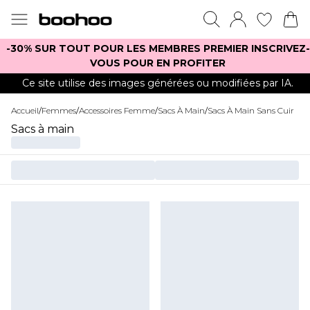
-30% SUR TOUT POUR LES MEMBRES PREMIER INSCRIVEZ-
VOUS POUR EN PROFITER
Ce site utilise des images générées ou modifiées par IA.
Accueil
/
Femmes
/
Accessoires Femme
/
Sacs À Main
/
Sacs À Main Sans Cuir
Sacs à main