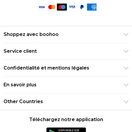
Shoppez avec boohoo
Livraison Club Premier
Service client
Guide des tailles
Retournez votre commande
PayPal
Confidentialité et mentions légales
Foire Aux Questions
Clearpay
Politique de confidentialité
Informations de livraison
En savoir plus
Klarna
Conditions générales
Informations sur les retours
Réduction étudiant - Student Beans
Carrières chez Boohoo
Conditions d'utilisation
Other Countries
Contactez-nous
Réduction étudiant - UNiDAYS
Déclaration sur l'esclavage moderne
À propos des cookies
United States
Produit
Téléchargez notre application
France