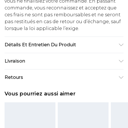
vous ne finalisiez votre commande. En passant
commande, vous reconnaissez et acceptez que
ces frais ne sont pas remboursables et ne seront
pas restitués en cas de retour ou d’échange, sauf
lorsque la loi applicable l’exige.
Détails Et Entretien Du Produit
ENCOLURE À OURLET 132CM - PRINCIPAL ET
Livraison
DOUBLURE : 100% POLYESTER - Le mannequin
porte une taille 10, taille approximative 1m70 -
Livraison standard France
€2.99
Retours
1m75.
Jusqu'à 7 jours ouvrables
Un problème survient ? Vous disposez de 21 jours
Livraison express France
€9.99
Vous pourriez aussi aimer
à compter de la réception pour nous retourner
Jusqu'à 2 jours ouvrables (commande avant
un article.
14h)
Veuillez noter que si vous effectuez un retour, la
Evri Parcel Shop
€2.99
somme de 5.99€ vous sera demandée.
Jusqu'à 7 jours ouvrables