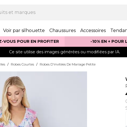
Voir par silhouette
Chaussures
Accessoires
Tenda
Z-VOUS POUR EN PROFITER
-10% EN + POUR
Ce site utilise des images générées ou modifiées par IA.
lles
/
Robes Courtes
/
Robes D'invitées De Mariage Petite