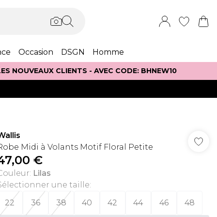
nce
Occasion
DSGN
Homme
 LES NOUVEAUX CLIENTS - AVEC CODE: BHNEW10
Wallis
Robe Midi à Volants Motif Floral Petite
47,00 €
Couleur
:
Lilas
Sélectionner une taille
:
22
36
38
40
42
44
46
48