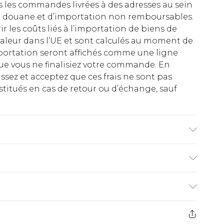
es les commandes livrées à des adresses au sein
 de douane et d’importation non remboursables.
rir les coûts liés à l’importation de biens de
aleur dans l’UE et sont calculés au moment de
importation seront affichés comme une ligne
ue vous ne finalisiez votre commande. En
ez et acceptez que ces frais ne sont pas
titués en cas de retour ou d’échange, sauf
e, Le mannequin porte une taille UK 10
€2.99
ez de 21 jours à compter de la réception pour
€9.99