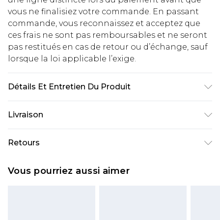
vous ne finalisiez votre commande. En passant
commande, vous reconnaissez et acceptez que
ces frais ne sont pas remboursables et ne seront
pas restitués en cas de retour ou d’échange, sauf
lorsque la loi applicable l’exige.
Détails Et Entretien Du Produit
Principal : 85% polyester. 15% viscose. Doublure :
Livraison
97% polyester. 3% élasthanne - lavable en
machine - Le mannequin porte une taille 10,
Livraison standard France
€2.99
Retours
taille approximative 1m70-1m75.
Jusqu'à 7 jours ouvrables
Un problème survient ? Vous disposez de 21 jours
Livraison express France
€9.99
Vous pourriez aussi aimer
à compter de la réception pour nous retourner
Jusqu'à 2 jours ouvrables (commande avant
un article.
14h)
Veuillez noter que si vous effectuez un retour, la
Evri Parcel Shop
€2.99
somme de 5.99€ vous sera demandée.