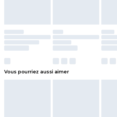
pour adultes, les maillots de bain ou la lingerie si
l'opercule d'hygiène est endommagé ou
endommagé.
Les chaussures et/ou vêtements doivent être non
portés, non lavés et porter leurs étiquettes
d'origine. Les chaussures doivent également être
essayées en intérieur. Les articles pour la maison,
y compris le linge de lit, les matelas, les
surmatelas et les oreillers, doivent être inutilisés
et dans leur emballage d'origine non ouvert. Ceci
Vous pourriez aussi aimer
n'affecte pas vos droits statutaires.
Cliquez
ici
pour consulter l'intégralité de notre
politique de retour.