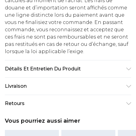
calculés au moment de l’achat. Les frais de
douane et d’importation seront affichés comme
une ligne distincte lors du paiement avant que
vous ne finalisiez votre commande. En passant
commande, vous reconnaissez et acceptez que
ces frais ne sont pas remboursables et ne seront
pas restitués en cas de retour ou d’échange, sauf
lorsque la loi applicable l’exige.
Détails Et Entretien Du Produit
Principal : 100% Polyester Principal 2 : 100%
Livraison
Polyester Revêtement : Polyuréthane Doublure :
100% Polyester. Lavage à la main uniquement. Le
Livraison standard France
€2.99
Retours
mannequin porte une taille 10.
Jusqu'à 7 jours ouvrables
Un problème survient ? Vous disposez de 21 jours
Livraison express France
€9.99
Vous pourriez aussi aimer
à compter de la réception pour nous retourner
Jusqu'à 2 jours ouvrables (commande avant
un article.
14h)