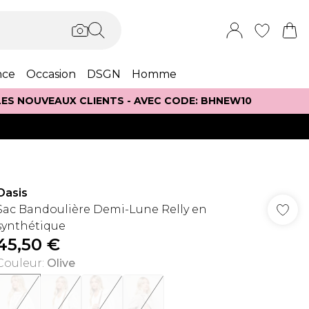
nce
Occasion
DSGN
Homme
 LES NOUVEAUX CLIENTS - AVEC CODE: BHNEW10
Oasis
Sac Bandoulière Demi-Lune Relly en
synthétique
45,50 €
Couleur
:
Olive