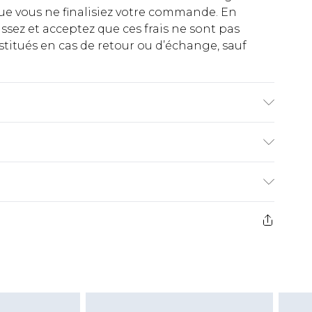
ue vous ne finalisiez votre commande. En
ez et acceptez que ces frais ne sont pas
titués en cas de retour ou d’échange, sauf
ynthétique, Semelle extérieure : Synthétique
€2.99
ez de 21 jours à compter de la réception pour
€9.99
e avant 14h)
z un retour, la somme de 5.99€ vous sera
€2.99
s pas rembourser les masques tendance, les
gs, les jouets pour adultes, les maillots de