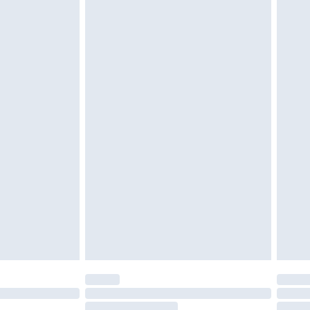
e d'hygiène est endommagé ou endommagé.
vent être non portés, non lavés et porter leurs
es doivent également être essayées en
n, y compris le linge de lit, les matelas, les
 être inutilisés et dans leur emballage d'origine
roits statutaires.
ité de notre politique de retour.