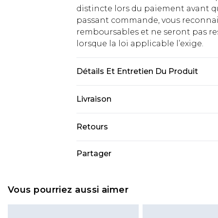
distincte lors du paiement avant q
passant commande, vous reconnaiss
remboursables et ne seront pas res
lorsque la loi applicable l’exige.
Détails Et Entretien Du Produit
Dessus : Synthétique, Doublure : S
Livraison
Livraison standard France
Retours
Jusqu'à 7 jours ouvrables
Un problème survient ? Vous dispos
Partager
Livraison express France
nous retourner un article.
Jusqu'à 2 jours ouvrables (command
Veuillez noter que si vous effectue
Evri Parcel Shop
demandée.
Vous pourriez aussi aimer
Jusqu'à 7 jours ouvrables
Veuillez noter que nous ne pouvon
cosmétiques, les bijoux pour piercin