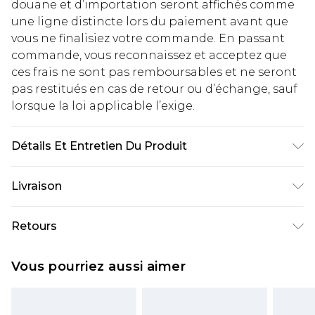
douane et d’importation seront affichés comme
une ligne distincte lors du paiement avant que
vous ne finalisiez votre commande. En passant
commande, vous reconnaissez et acceptez que
ces frais ne sont pas remboursables et ne seront
pas restitués en cas de retour ou d’échange, sauf
lorsque la loi applicable l’exige.
Détails Et Entretien Du Produit
Coque : 75% Polyester 10% Laine 5% Viscose 5%
Livraison
Modal. Doublure : 100% Polyester. Nettoyage à sec
uniquement. Le mannequin porte une taille 10.
Livraison standard France
€2.99
Retours
Jusqu'à 7 jours ouvrables
Un problème survient ? Vous disposez de 21 jours
Livraison express France
€9.99
Vous pourriez aussi aimer
à compter de la réception pour nous retourner
Jusqu'à 2 jours ouvrables (commande avant
un article.
14h)
Veuillez noter que si vous effectuez un retour, la