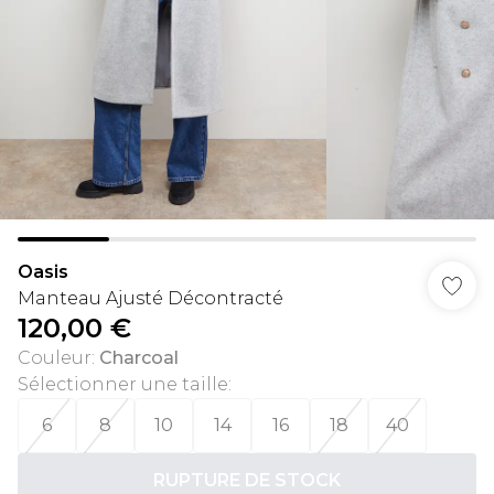
Oasis
Manteau Ajusté Décontracté
120,00 €
Couleur
:
Charcoal
Sélectionner une taille
:
6
8
10
14
16
18
40
RUPTURE DE STOCK