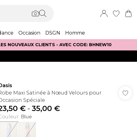
dance
Occasion
DSGN
Homme
 LES NOUVEAUX CLIENTS - AVEC CODE: BHNEW10
Oasis
Robe Maxi Satinée à Nœud Velours pour
Occasion Spéciale
23,50 €
-
35,00 €
Couleur
:
Blue