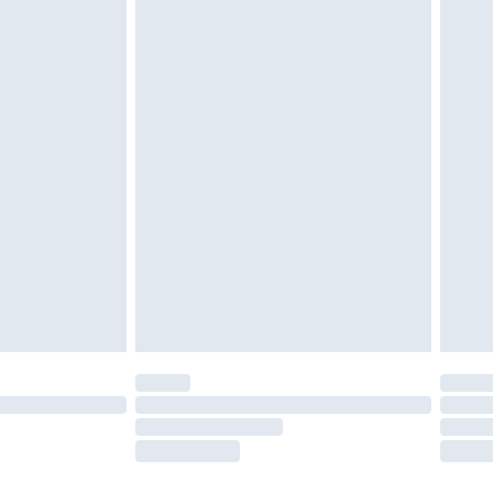
es doivent également être essayées en
n, y compris le linge de lit, les matelas, les
 être inutilisés et dans leur emballage d'origine
roits statutaires.
ité de notre politique de retour.