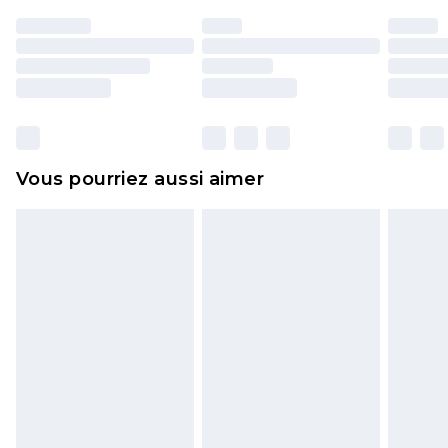
portés, non lavés et porter leurs étiquettes
d'origine. Les chaussures doivent également être
essayées en intérieur. Les articles pour la maison,
y compris le linge de lit, les matelas, les
surmatelas et les oreillers, doivent être inutilisés
et dans leur emballage d'origine non ouvert. Ceci
Vous pourriez aussi aimer
n'affecte pas vos droits statutaires.
Cliquez
ici
pour consulter l'intégralité de notre
politique de retour.