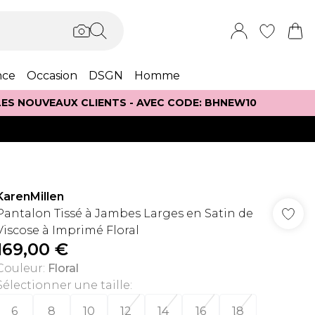
nce
Occasion
DSGN
Homme
 LES NOUVEAUX CLIENTS - AVEC CODE: BHNEW10
KarenMillen
Pantalon Tissé à Jambes Larges en Satin de
Viscose à Imprimé Floral
169,00 €
Couleur
:
Floral
Sélectionner une taille
:
6
8
10
12
14
16
18