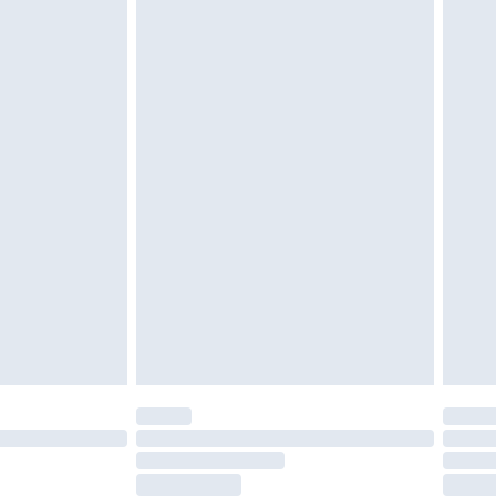
vent être non portés, non lavés et porter leurs
es doivent également être essayées en
n, y compris le linge de lit, les matelas, les
 être inutilisés et dans leur emballage d'origine
roits statutaires.
ité de notre politique de retour.