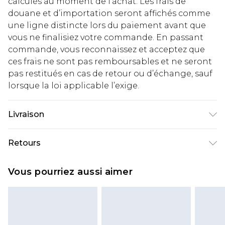
calculés au moment de l’achat. Les frais de
douane et d’importation seront affichés comme
une ligne distincte lors du paiement avant que
vous ne finalisiez votre commande. En passant
commande, vous reconnaissez et acceptez que
ces frais ne sont pas remboursables et ne seront
pas restitués en cas de retour ou d’échange, sauf
lorsque la loi applicable l’exige.
Livraison
Livraison standard France
€2.99
Retours
Jusqu'à 7 jours ouvrables
Un problème survient ? Vous disposez de 21 jours
Livraison express France
€9.99
Vous pourriez aussi aimer
à compter de la réception pour nous retourner
Jusqu'à 2 jours ouvrables (commande avant
un article.
14h)
Veuillez noter que si vous effectuez un retour, la
Evri Parcel Shop
€2.99
somme de 5.99€ vous sera demandée.