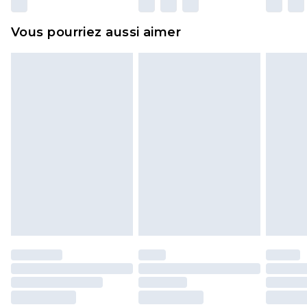
surmatelas et les oreillers, doivent être inutilisés
et dans leur emballage d'origine non ouvert. Ceci
Vous pourriez aussi aimer
n'affecte pas vos droits statutaires.
Cliquez
ici
pour consulter l'intégralité de notre
politique de retour.