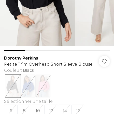
Dorothy Perkins
Petite Trim Overhead Short Sleeve Blouse
Couleur
:
Black
Sélectionner une taille
:
6
8
10
12
14
16