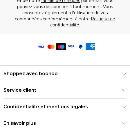
et de notre
famille de marques
par e-mail. Vous
pouvez vous désabonner à tout moment. Vous
consentez également à l'utilisation de vos
coordonnées conformément à notre
Politique de
confidentialité.
Shoppez avec boohoo
Livraison Club Premier
Service client
Guide des tailles
Retournez votre commande
PayPal
Confidentialité et mentions légales
Foire Aux Questions
Clearpay
Politique de confidentialité
Informations de livraison
En savoir plus
Klarna
Conditions générales