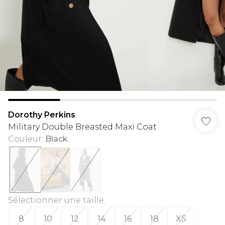
Dorothy Perkins
Military Double Breasted Maxi Coat
Couleur
:
Black
Sélectionner une taille
:
8
10
12
14
16
18
XS