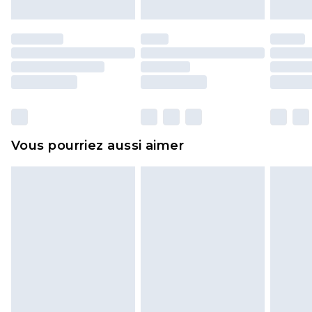
Les chaussures et/ou vêtements doivent être non
portés, non lavés et porter leurs étiquettes
d'origine. Les chaussures doivent également être
essayées en intérieur. Les articles pour la maison,
y compris le linge de lit, les matelas, les
surmatelas et les oreillers, doivent être inutilisés
et dans leur emballage d'origine non ouvert. Ceci
Vous pourriez aussi aimer
n'affecte pas vos droits statutaires.
Cliquez
ici
pour consulter l'intégralité de notre
politique de retour.