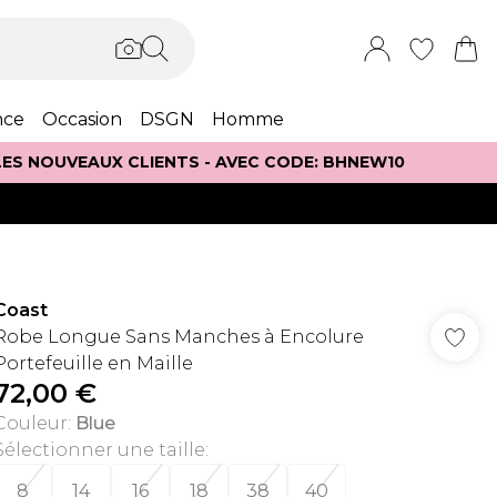
nce
Occasion
DSGN
Homme
 LES NOUVEAUX CLIENTS - AVEC CODE: BHNEW10
Coast
Robe Longue Sans Manches à Encolure
Portefeuille en Maille
72,00 €
Couleur
:
Blue
Sélectionner une taille
:
8
14
16
18
38
40