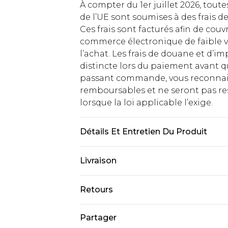
À compter du 1er juillet 2026, tout
de l’UE sont soumises à des frais
Ces frais sont facturés afin de couv
commerce électronique de faible v
l’achat. Les frais de douane et d’
distincte lors du paiement avant q
passant commande, vous reconnaiss
remboursables et ne seront pas res
lorsque la loi applicable l’exige.
Détails Et Entretien Du Produit
Principal : 59% Polyamide, 41% Poly
Livraison
machine.
Livraison standard France
Retours
Jusqu'à 7 jours ouvrables
Un problème survient ? Vous dispos
Partager
Livraison express France
nous retourner un article.