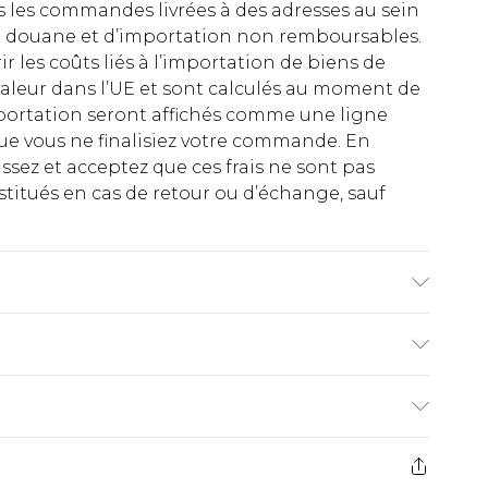
es les commandes livrées à des adresses au sein
 de douane et d’importation non remboursables.
rir les coûts liés à l’importation de biens de
aleur dans l’UE et sont calculés au moment de
importation seront affichés comme une ligne
ue vous ne finalisiez votre commande. En
ez et acceptez que ces frais ne sont pas
titués en cas de retour ou d’échange, sauf
ester. Doublure : 100% Polyester. Lavable en
€2.99
ez de 21 jours à compter de la réception pour
€9.99