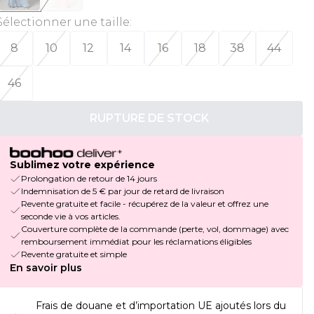
Sélectionner une taille
:
8
10
12
14
16
18
38
44
46
RUPTURE DE STOCK
Sublimez votre expérience
Prolongation de retour de 14 jours
Indemnisation de 5 € par jour de retard de livraison
Revente gratuite et facile - récupérez de la valeur et offrez une
seconde vie à vos articles.
Couverture complète de la commande (perte, vol, dommage) avec
remboursement immédiat pour les réclamations éligibles
Revente gratuite et simple
En savoir plus
Frais de douane et d’importation UE ajoutés lors du