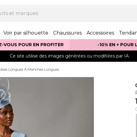
Voir par silhouette
Chaussures
Accessoires
Tenda
Z-VOUS POUR EN PROFITER
-10% EN + POUR
Ce site utilise des images générées ou modifiées par IA.
obes Longues À Manches Longues