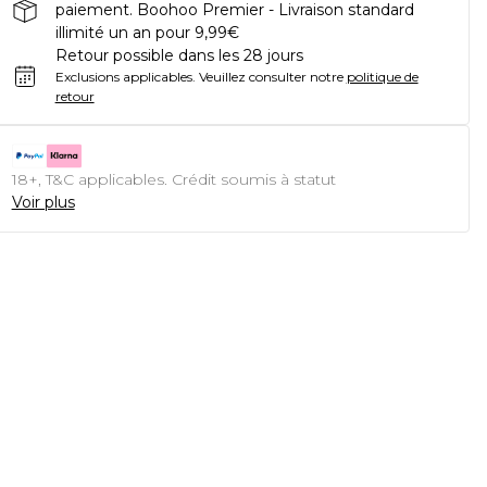
paiement. Boohoo Premier - Livraison standard
illimité un an pour 9,99€
Retour possible dans les 28 jours
Exclusions applicables.
Veuillez consulter notre
politique de
retour
18+, T&C applicables. Crédit soumis à statut
Voir plus