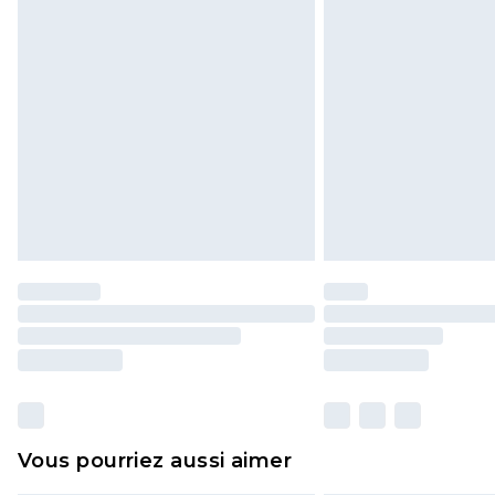
non ouvert. Ceci n'affecte pas vos d
Cliquez
ici
pour consulter l'intégral
Vous pourriez aussi aimer