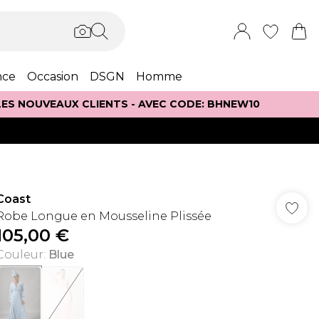
nce
Occasion
DSGN
Homme
 LES NOUVEAUX CLIENTS - AVEC CODE: BHNEW10
Coast
Robe Longue en Mousseline Plissée
105,00 €
Couleur
:
Blue