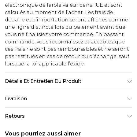
électronique de faible valeur dans l’UE et sont
calculés au moment de l’achat. Les frais de
douane et d’importation seront affichés comme
une ligne distincte lors du paiement avant que
vous ne finalisiez votre commande. En passant
commande, vous reconnaissez et acceptez que
ces frais ne sont pas remboursables et ne seront
pas restitués en cas de retour ou d’échange, sauf
lorsque la loi applicable l’exige.
Détails Et Entretien Du Produit
100% Polyester. Lavage en machine à 30°.
Livraison
Longueur 155cm.
Livraison standard France
€2.99
Retours
Jusqu'à 7 jours ouvrables
Un problème survient ? Vous disposez de 21 jours
Livraison express France
€9.99
Vous pourriez aussi aimer