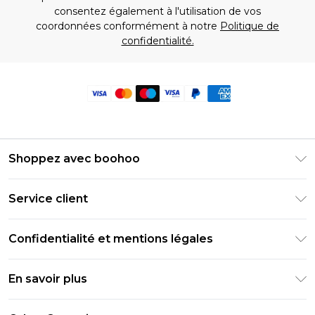
consentez également à l'utilisation de vos
coordonnées conformément à notre
Politique de
confidentialité.
Shoppez avec boohoo
Livraison Club Premier
Service client
Guide des tailles
Retournez votre commande
PayPal
Confidentialité et mentions légales
Foire Aux Questions
Clearpay
Politique de confidentialité
Informations de livraison
En savoir plus
Klarna
Conditions générales
Informations sur les retours
Réduction étudiant - Student Beans
Carrières chez Boohoo
Conditions d'utilisation