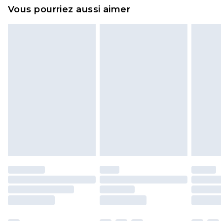
et dans leur emballage d'origine non ouvert. Ceci
Vous pourriez aussi aimer
n'affecte pas vos droits statutaires.
Cliquez
ici
pour consulter l'intégralité de notre
politique de retour.