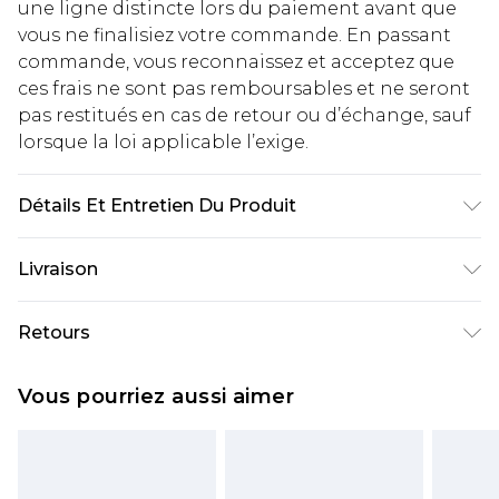
une ligne distincte lors du paiement avant que
vous ne finalisiez votre commande. En passant
commande, vous reconnaissez et acceptez que
ces frais ne sont pas remboursables et ne seront
pas restitués en cas de retour ou d’échange, sauf
lorsque la loi applicable l’exige.
Détails Et Entretien Du Produit
Principal : 100% Polyester. Doublure : 100%
Livraison
Polyester - Lavable en machine.- Le mannequin
porte une taille 10, taille approximative 1m70 -
Livraison standard France
€2.99
Retours
1m75. Longueur desynthétiqueis l'encolure 155cm.
Jusqu'à 7 jours ouvrables
Un problème survient ? Vous disposez de 21 jours
Livraison express France
€9.99
Vous pourriez aussi aimer
à compter de la réception pour nous retourner
Jusqu'à 2 jours ouvrables (commande avant
un article.
14h)
Veuillez noter que si vous effectuez un retour, la
Evri Parcel Shop
€2.99