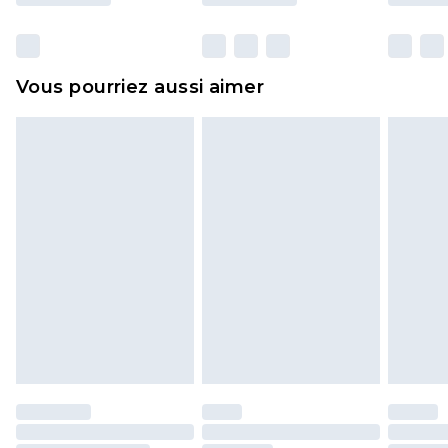
y compris le linge de lit, les matelas, les
surmatelas et les oreillers, doivent être inutilisés
et dans leur emballage d'origine non ouvert. Ceci
Vous pourriez aussi aimer
n'affecte pas vos droits statutaires.
Cliquez
ici
pour consulter l'intégralité de notre
politique de retour.