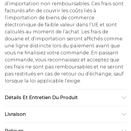
d’importation non remboursables. Ces frais sont
facturés afin de couvrir les coûts liés à
l’importation de biens de commerce
électronique de faible valeur dans l’UE et sont
calculés au moment de l’achat. Les frais de
douane et d’importation seront affichés comme
une ligne distincte lors du paiement avant que
vous ne finalisiez votre commande. En passant
commande, vous reconnaissez et acceptez que
ces frais ne sont pas remboursables et ne seront
pas restitués en cas de retour ou d’échange, sauf
lorsque la loi applicable l’exige.
Détails Et Entretien Du Produit
Principal : 100% Polyester. Doublure : 100%
Livraison
Polyester. Sequin : Plastique, Perle : Verre. Lavage
à la main uniquement. Longueur : 118cm.
Livraison standard France
€2.99
Retours