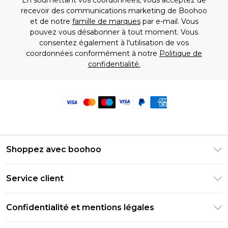
En soumettant vos coordonnées, vous acceptez de
recevoir des communications marketing de Boohoo
et de notre
famille de marques
par e-mail. Vous
pouvez vous désabonner à tout moment. Vous
consentez également à l'utilisation de vos
coordonnées conformément à notre
Politique de
confidentialité.
Shoppez avec boohoo
Livraison Club Premier
Service client
Guide des tailles
Retournez votre commande
PayPal
Confidentialité et mentions légales
Foire Aux Questions
Clearpay