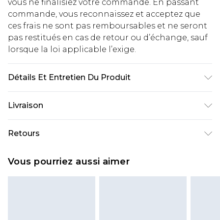
vous ne finalisiez votre commande. En passant
commande, vous reconnaissez et acceptez que
ces frais ne sont pas remboursables et ne seront
pas restitués en cas de retour ou d’échange, sauf
lorsque la loi applicable l’exige.
Détails Et Entretien Du Produit
Principal : 95% Polyester, 5% Élasthanne.
Livraison
Contraste : 100% Polyester. Doublure : 100%
Polyester. Lavable en machine.
Livraison standard France
€2.99
Retours
Jusqu'à 7 jours ouvrables
Un problème survient ? Vous disposez de 21 jours
Livraison express France
€9.99
Vous pourriez aussi aimer
à compter de la réception pour nous retourner
Jusqu'à 2 jours ouvrables (commande avant
un article.
14h)
Veuillez noter que si vous effectuez un retour, la
Evri Parcel Shop
€2.99
somme de 5.99€ vous sera demandée.
Jusqu'à 7 jours ouvrables