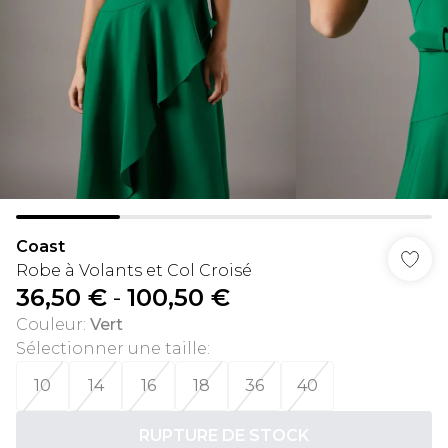
Coast
Robe à Volants et Col Croisé
36,50 €
-
100,50 €
Couleur
:
Vert
Sélectionner une taille
:
10
14
16
18
36
40
RUPTURE DE STOCK