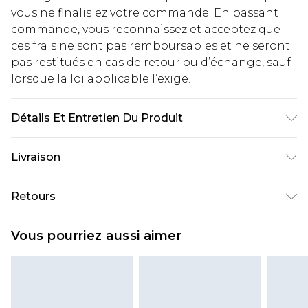
vous ne finalisiez votre commande. En passant
commande, vous reconnaissez et acceptez que
ces frais ne sont pas remboursables et ne seront
pas restitués en cas de retour ou d’échange, sauf
lorsque la loi applicable l’exige.
Détails Et Entretien Du Produit
100% Coton. Le mannequin mesure 1m85 et porte
Livraison
une taille UK M/32
Livraison standard France
€2.99
Retours
Jusqu'à 7 jours ouvrables
Un problème survient ? Vous disposez de 21 jours
Livraison express France
€9.99
Vous pourriez aussi aimer
à compter de la réception pour nous retourner
Jusqu'à 2 jours ouvrables (commande avant
un article.
14h)
Veuillez noter que si vous effectuez un retour, la
Evri Parcel Shop
€2.99
somme de 5.99€ vous sera demandée.