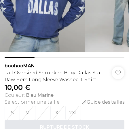
boohooMAN
Tall Oversized Shrunken Boxy Dallas Star
Raw Hem Long Sleeve Washed T-Shirt
10,00 €
Couleur
:
Bleu Marine
Sélectionner une taille
:
Guide des tailles
S
M
L
XL
2XL
RUPTURE DE STOCK