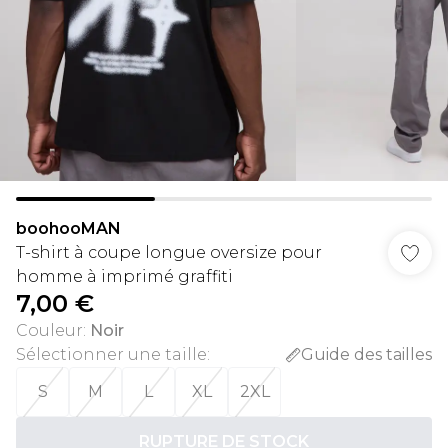
boohooMAN
T-shirt à coupe longue oversize pour
homme à imprimé graffiti
7,00 €
Couleur
:
Noir
Sélectionner une taille
:
Guide des tailles
S
M
L
XL
2XL
RUPTURE DE STOCK