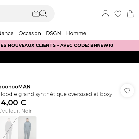
dance
Occasion
DSGN
Homme
 LES NOUVEAUX CLIENTS - AVEC CODE: BHNEW10
boohooMAN
Hoodie grand synthétique oversized et boxy
14,00 €
Couleur
:
Noir