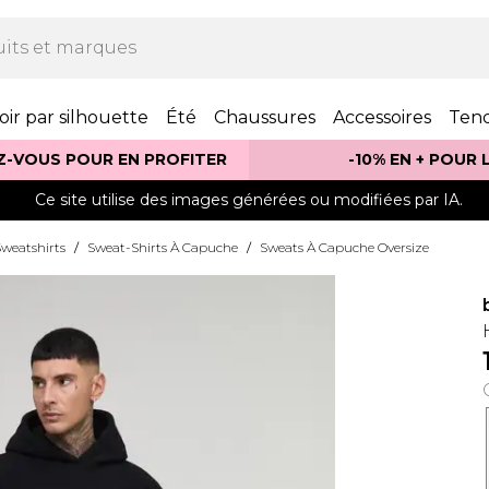
oir par silhouette
Été
Chaussures
Accessoires
Ten
Z-VOUS POUR EN PROFITER
-10% EN + POUR
Ce site utilise des images générées ou modifiées par IA.
weatshirts
/
Sweat-Shirts À Capuche
/
Sweats À Capuche Oversize