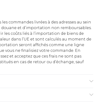
es les commandes livrées à des adresses au sein
 de douane et d’importation non remboursables.
rir les coûts liés à l’importation de biens de
aleur dans l’UE et sont calculés au moment de
importation seront affichés comme une ligne
ue vous ne finalisiez votre commande. En
ez et acceptez que ces frais ne sont pas
titués en cas de retour ou d’échange, sauf
e 6'4 et porte la taille britannique L/34.
€2.99