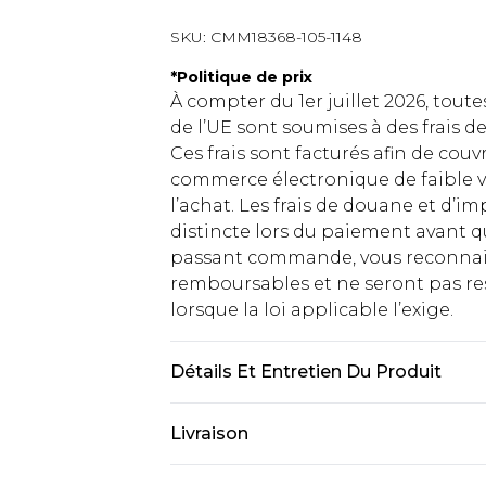
SKU:
CMM18368-105-1148
*
Politique de prix
À compter du 1er juillet 2026, tout
de l’UE sont soumises à des frais
Ces frais sont facturés afin de couv
commerce électronique de faible v
l’achat. Les frais de douane et d’
distincte lors du paiement avant q
passant commande, vous reconnaiss
remboursables et ne seront pas res
lorsque la loi applicable l’exige.
Détails Et Entretien Du Produit
100 % polyester. Le mannequin mesur
Livraison
Livraison standard France